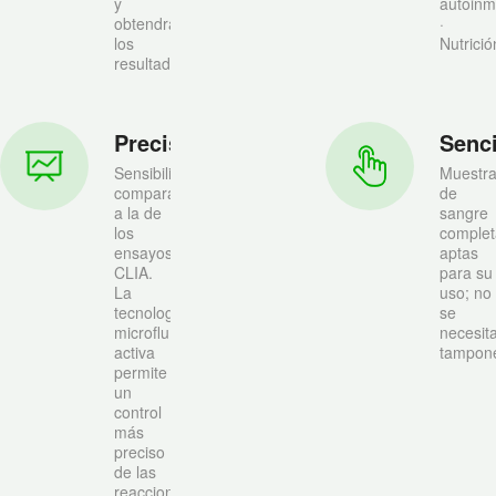
y
autoin
obtendrás
·
los
Nutrició
resultados.
Precisi
Senci
Sensibilidad
Muestr
comparable
de
a la de
sangre
los
complet
ensayos
aptas
CLIA.
para su
La
uso; no
tecnología
se
microfluídica
necesit
activa
tampon
permite
un
control
más
preciso
de las
reacciones