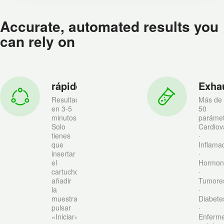
Accurate, automated results you
can rely on
rápido
Exha
Resultados
Más de
en 3-5
50
minutos
paráme
Solo
Cardiov
tienes
·
que
Inflama
insertar
·
el
Hormon
cartucho,
·
añadir
Tumore
la
·
muestra,
Diabete
pulsar
·
«Iniciar»
Enferm